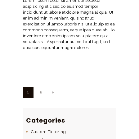
Lorem ipsum dolor sit amet, consectetur
adipisicing elit, sed do eiusmod tempor
incididunt ut labore et dolore magna aliqua. Ut
enim ad minim veniam, quis nostrud
exercitation ullamco laboris nisi ut aliquip ex ea
commodo consequatm, eaque ipsa quae ab illo
inventore emo enim ipsam volu ptatem quia
voluptas sit. Aspernatur aut odit aut fugit, sed
quia consequuntur magni dolores…
Paginación
de
PAGE
1
PAGE
2
>
entradas
Categories
Custom Tailoring