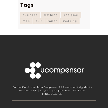
Tags
business
clothing
designer
men
suit
tailor
wedding
Fundación Universitaria Compensar P.J. Resolución 23635 del 23
diciembre 1981 | 12455 del 9 de julio 2020. – VIGILADA
MINEDUCACIÓN