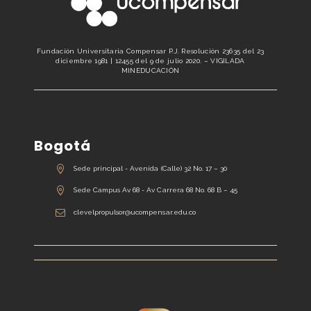
Fundación Universitaria Compensar P.J. Resolución 23635 del 23
diciembre 1981 | 12455 del 9 de julio 2020. – VIGILADA
MINEDUCACIÓN
Bogotá
Sede principal - Avenida (Calle) 32 No. 17 – 30
Sede Campus Av 68 - Av Carrera 68 No. 68 B – 45
clevelpropulsor@ucompensar.edu.co