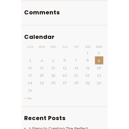
Comments
Calendar
LUN
MAR
MIÉ
JUE
VIE
SÁB
DOM
1
2
3
4
5
6
7
8
9
10
11
12
13
14
15
16
17
18
19
20
21
22
23
24
25
26
27
28
29
30
31
« Nov
Recent Posts
3 Steps to Creating The Perfect