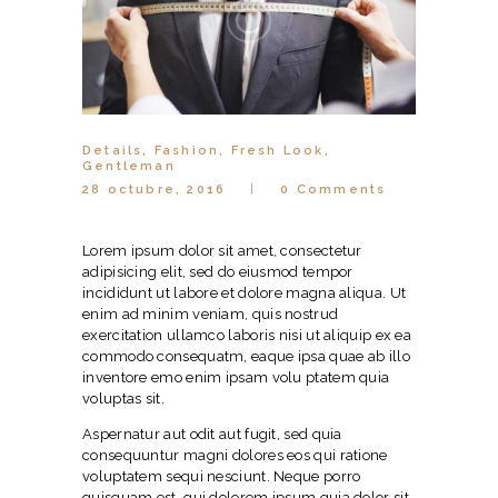
Details
,
Fashion
,
Fresh Look
,
Gentleman
28 octubre, 2016
0
Comments
Lorem ipsum dolor sit amet, consectetur
adipisicing elit, sed do eiusmod tempor
incididunt ut labore et dolore magna aliqua. Ut
enim ad minim veniam, quis nostrud
exercitation ullamco laboris nisi ut aliquip ex ea
commodo consequatm, eaque ipsa quae ab illo
inventore emo enim ipsam volu ptatem quia
voluptas sit.
Aspernatur aut odit aut fugit, sed quia
consequuntur magni dolores eos qui ratione
voluptatem sequi nesciunt. Neque porro
quisquam est, qui dolorem ipsum quia dolor sit