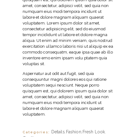
amet, consectetur, adipisci velit, sed quia non
numquam eius modi tempora incidunt ut
labore et dolore magnam aliquam quaerat
voluptatem. Lorem ipsum dolor sit amet,
consectetur adipisicing elit, sed do eiusmod
tempor incididunt ut labore et dolore magna
aliqua. Ut enim ad minim veniam, quis nostrud
exercitation ullamco laboris nisi ut aliquip ex ea
commodo consequatm, eaque ipsa quae ab illo
inventore emo enim ipsam volu ptatem quia
voluptas sit.
Aspernatur aut odit aut fugit, sed quia
consequuntur magni dolores eos qui ratione
voluptatem sequi nesciunt. Neque porro
quisquam est, qui dolorem ipsum quia dolor sit
amet, consectetur, adipisci velit, sed quia non
numquam eius modi tempora incidunt ut
labore et dolore magnam aliquam quaerat
voluptatem.
Details
Fashion
Fresh Look
Categories:
,
,
,