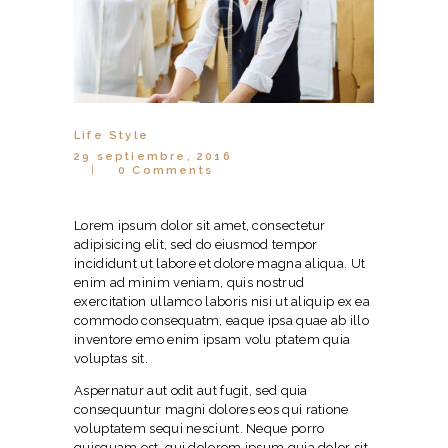
Life Style
29 septiembre, 2016
0
Comments
Lorem ipsum dolor sit amet, consectetur
adipisicing elit, sed do eiusmod tempor
incididunt ut labore et dolore magna aliqua. Ut
enim ad minim veniam, quis nostrud
exercitation ullamco laboris nisi ut aliquip ex ea
commodo consequatm, eaque ipsa quae ab illo
inventore emo enim ipsam volu ptatem quia
voluptas sit.
Aspernatur aut odit aut fugit, sed quia
consequuntur magni dolores eos qui ratione
voluptatem sequi nesciunt. Neque porro
quisquam est, qui dolorem ipsum quia dolor sit