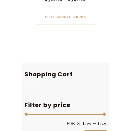
Este
producto
SELECCIONAR OPCIONES
tiene
múltiples
variantes.
Las
opciones
se
pueden
Shopping Cart
elegir
en
No hay productos en el carrito.
la
página
Filter by price
de
producto
Precio:
—
Precio
Precio
$300
$340