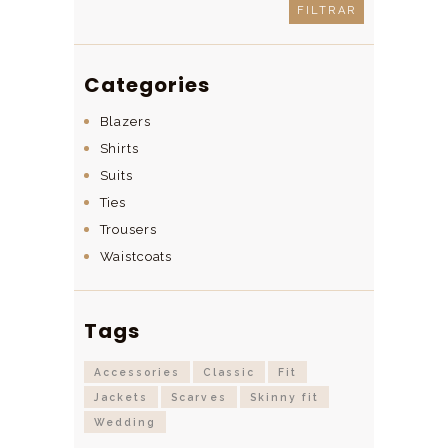
mínimo
máximo
FILTRAR
Categories
Blazers
Shirts
Suits
Ties
Trousers
Waistcoats
Tags
Accessories
Classic
Fit
Jackets
Scarves
Skinny fit
Wedding