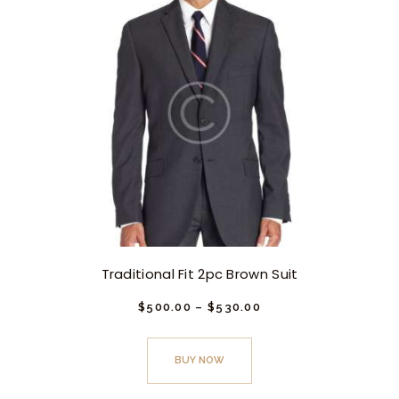
Traditional Fit 2pc Brown Suit
$
500.
00
–
$
530.
00
Este
producto
BUY NOW
tiene
múltiples