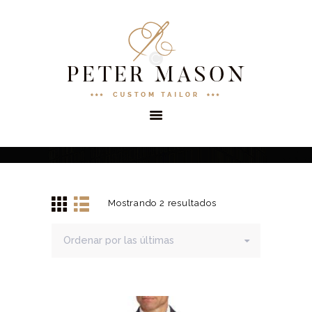
HOME
FEATURES
ABOUT
SUITS
NEWS
CONTACTS
Mostrando 2 resultados
Sorted
by
latest